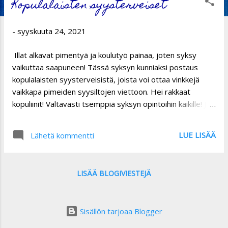
Kopulalaisten syysterveiset
s
t
-
syyskuuta 24, 2021
i
Illat alkavat pimentyä ja koulutyö painaa, joten syksy
t
vaikuttaa saapuneen! Tässä syksyn kunniaksi postaus
kopulalaisten syysterveisistä, joista voi ottaa vinkkejä
vaikkapa pimeiden syysiltojen viettoon. Hei rakkaat
kopuliinit! Valtavasti tsemppiä syksyn opintoihin kaikille! Ja
tervetuloa, uudet fuksit - lähtekää rohkeasti mukaan
juttuihin <3 ootte best! VIHDOIN PÄÄSEE MIKKO
LUE LISÄÄ
Lähetä kommentti
HEIKKILÄN KURSSILLE!!!!!!!!! Kivaa syksyä kaikille
kopulalaisille! Nauttikaa opinnoistanne täysin rinnoin -
etenkin, jos teitä on siunattu lähiopetuksella. Muistakaa
LISÄÄ BLOGIVIESTEJÄ
myös huvitella ja levätä! Toivottavasti nähdään syksyn
tapahtumissa. <3 Moikkamoi! Toivottavasti just sulla on
tiedossa kivoja, hyviä, ihania ja kauniita juttuja tähän
Sisällön tarjoaa Blogger
syksyyn. Pidä huolta itsestäs, nauti upeista väreistä ja
opiskelijasyksyn avautumisesta. Ainiin ja lähde mukaan