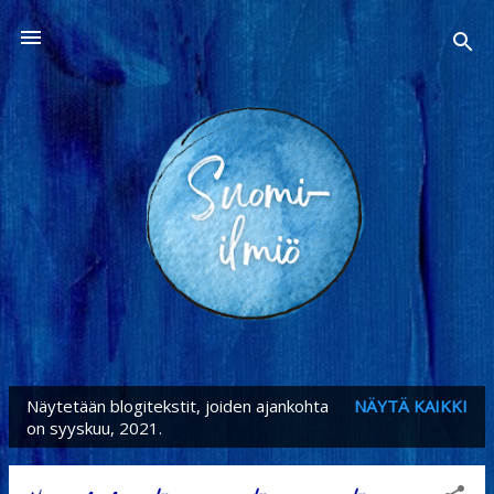
Siirry pääsisältöön
Näytetään blogitekstit, joiden ajankohta
NÄYTÄ KAIKKI
T
on syyskuu, 2021.
e
k